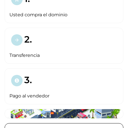
Usted compra el dominio
2.
arrow_forward
Transferencia
3.
paid
Pago al vendedor