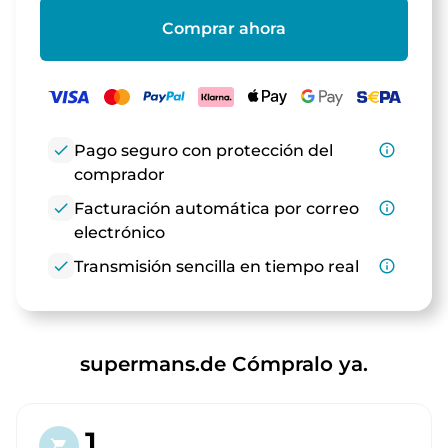
Comprar ahora
check
Pago seguro con protección del
info_outline
comprador
check
Facturación automática por correo
info_outline
electrónico
check
Transmisión sencilla en tiempo real
info_outline
supermans.de Cómpralo ya.
1.
shopping_cart